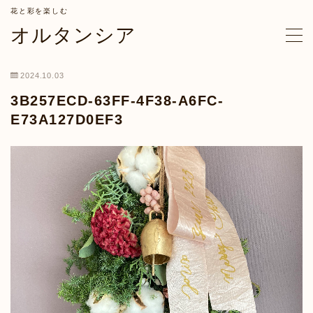
花と彩を楽しむ
オルタンシア
MENU
2024.10.03
ホーム
3B257ECD-63FF-4F38-A6FC-
E73A127D0EF3
コンセプト
オルタンシアとは
オルタンシアのサービス
オーダーフラワー
フラワーレッスン
お花の定期便
パーソナルカラー診断