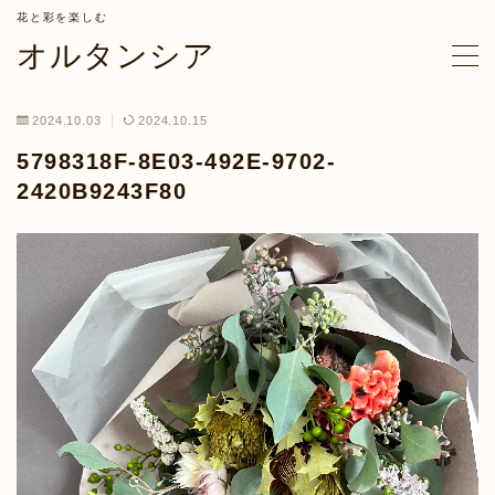
花と彩を楽しむ
オルタンシア
MENU
2024.10.03
2024.10.15
ホーム
5798318F-8E03-492E-9702-
2420B9243F80
コンセプト
オルタンシアとは
オルタンシアのサービス
オーダーフラワー
フラワーレッスン
お花の定期便
パーソナルカラー診断